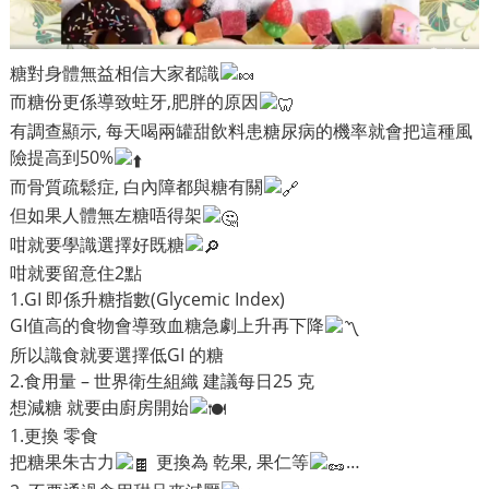
糖對身體無益相信大家都識
而糖份更係導致蛀牙,肥胖的原因
有調查顯示, 每天喝兩罐甜飲料患糖尿病的機率就會把這種風
險提高到50%
而骨質疏鬆症, 白內障都與糖有關
但如果人體無左糖唔得架
咁就要學識選擇好既糖
咁就要留意住2點
1.GI 即係升糖指數(Glycemic Index)
GI值高的食物會導致血糖急劇上升再下降
所以識食就要選擇低GI 的糖
2.食用量 – 世界衛生組織 建議每日25 克
想減糖 就要由廚房開始
1.更換 零食
把糖果朱古力
更換為 乾果, 果仁等
…