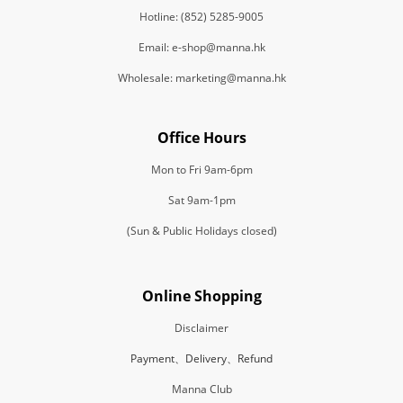
Hotline: (852) 5285-9005
Email: e-shop@manna.hk
Wholesale: marketing@manna.hk
Office Hours
Mon to Fri 9am-6pm
Sat 9am-1pm
(Sun & Public Holidays closed)
Online Shopping
Disclaimer
Payment、Delivery、Refund
Manna Club