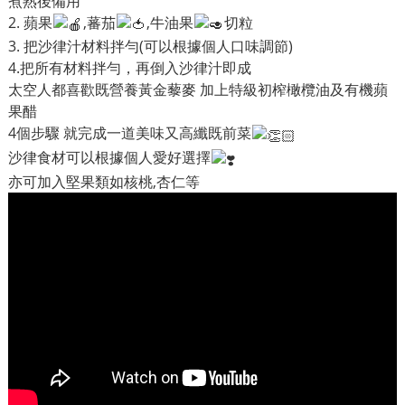
煮熟後備用
2. 蘋果
,蕃茄
,牛油果
切粒
3. 把沙律汁材料拌勻(可以根據個人口味調節)
4.把所有材料拌勻，再倒入沙律汁即成
太空人都喜歡既營養黃金藜麥 加上特級初榨橄欖油及有機蘋
果醋
4個步驟 就完成一道美味又高纖既前菜
沙律食材可以根據個人愛好選擇
亦可加入堅果類如核桃,杏仁等