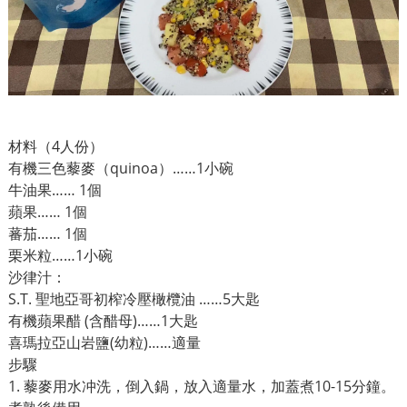
材料（4人份）
有機三色藜麥（quinoa）……1小碗
牛油果…… 1個
蘋果…… 1個
蕃茄…… 1個
栗米粒……1小碗
沙律汁：
S.T. 聖地亞哥初榨冷壓橄欖油 ……5大匙
有機蘋果醋 (含醋母)……1大匙
喜瑪拉亞山岩鹽(幼粒)……適量
步驟
1. 藜麥用水冲洗，倒入鍋，放入適量水，加蓋煮10-15分鐘。