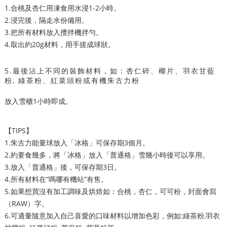
1.合桃及杏仁用凍食用水浸1-2小時。
2.浸完後，隔走水份備用。
3.把所有材料放入攪拌機拌勻。
4.取出約20g材料，用手搓成球狀。
5.最後沾上不同的裝飾材料，如：杏仁碎、椰片、羽衣甘藍
粉, 綠茶粉、紅菜頭粉或有機朱古力粉
放入雪櫃1小時即成。
【TIPS】
1.朱古力能量球放入「冰格」可保存期3個月。
2.約要食幾多，將「冰格」放入「普通格」雪幾小時後可以享用。
3.放入「普通格」後，可保存期3日。
4.所有材料在”嗎哪有機站”有售。
5.如果想買沒有加工調味及烘焙如：合桃，杏仁，可可粉，封面會寫
（RAW）字。
6.可適量隨意加入自己喜愛的口味材料以增加色彩
，例如:綠茶粉,羽衣