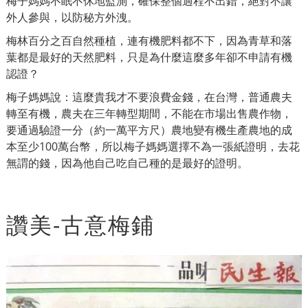
梅子媽媽不眠不休地監測，確保整個過程不出錯，絕對不讓
外人參與，以防秘方外洩。
梅林百分之百自然種植，連有機肥料都不下，因為青草和落
葉都是最好的天然肥料，只是為什麼這麼多年卻不申請有機
認證？
梅子媽媽說：這麼貴我才不要浪費金錢，在台灣，普通農夫
轉至有機，農夫在三年轉型期間，不能在市場出售農作物，
要通過驗證一分（約一萬平方尺）農地變有機生產農地的成
本至少100萬台幣，所以梅子媽媽選擇不為一張紙證明，去花
無謂的錢，因為他自己吃自己種的是最好的證明。
讚美-古意梅鋪