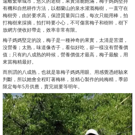
遠離繁華城市，悠久的老樹，果實清脆飽滿，梅子媽媽堅持
有機和自然耕作方法，以都蘭山的泉水灌溉梅樹，一直守在
梅樹旁，由於要求高，保證質量與口感，每次只能用棒，拍
打梅樹來採摘，拍打時要小心，不可傷害梅子和樹幹，樹下
放網方便收好帶走，效率非常有限。
梅子媽媽堅定的說，梅子是一種神奇的果實，太清是苦澀，
沒營養；太熟，味道像杏子，看似好吃，卻一樣沒有營養價
值；只有約八成熟的時候，營養價值才最高，梅子最酸，用
來當梅精最好。
而所謂的八成熟，也就是靠梅子媽媽用眼、用感覺憑經驗來
判斷，所以她會全程盯著梅林，並精心製作的純梅精，季節
限定每年5月供應，賣完就要等明年。