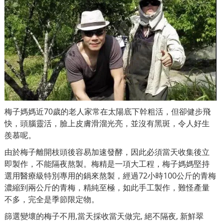
梅子媽媽近70歲的老人家常在太陽底下幹粗活，但卻健步飛
快，頭腦靈活，臉上皮膚滑溜光亮，並沒有黑斑，令人好生
羨慕呢。
由於梅子離開枝頭後容易加速發酵，因此必須當天收集後立
即製作，不能隔夜熬製。梅精是一項大工程，梅子媽媽堅持
選用醫療級特別專用的鍋來熬製，經過72小時100公斤的青梅
濃縮到兩公斤的青梅，精純至極，如此手工製作，難怪產量
不多，完全是季節限定物。
篩選變壞的梅子不用,當天採收當天做完, 絕不隔夜, 新鮮翠