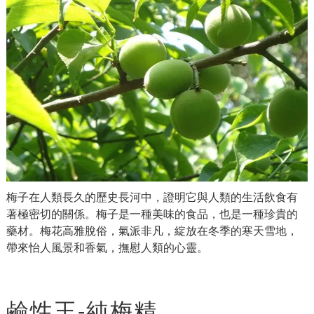
梅子在人類長久的歷史長河中，證明它與人類的生活飲食有
著極密切的關係。梅子是一種美味的食品，也是一種珍貴的
藥材。梅花高雅脫俗，氣派非凡，綻放在冬季的寒天雪地，
帶來怡人風景和香氣，撫慰人類的心靈。
鹼性王-純梅精