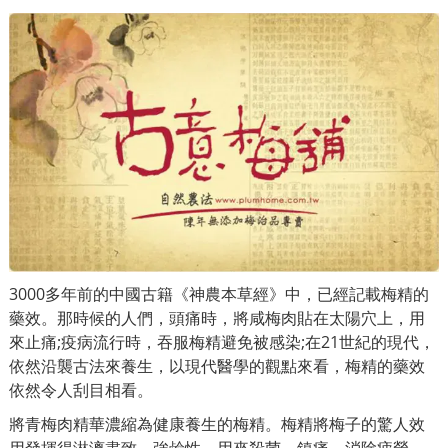
3000多年前的中國古籍《神農本草經》中，已經記載梅精的
藥效。那時候的人們，頭痛時，將咸梅肉貼在太陽穴上，用
來止痛;疫病流行時，吞服梅精避免被感染;在21世紀的現代，
依然沿襲古法來養生，以現代醫學的觀點來看，梅精的藥效
依然令人刮目相看。
將青梅肉精華濃縮為健康養生的梅精。梅精將梅子的驚人效
用發揮得淋漓盡致，強鹼性，用來殺菌、鎮痛、消除疲勞、