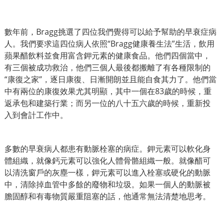
數年前，Bragg挑選了四位我們覺得可以給予幫助的早衰症病
人。我們要求這四位病人依照“Bragg健康養生法”生活，飲用
蘋果醋飲料並食用富含鉀元素的健康食品。他們四個當中，
有三個被成功救治，他們三個人最後都搬離了有各種限制的
“康復之家”，逐日康復、日漸開朗並且能自食其力了。他們當
中有兩位的康復效果尤其明顯，其中一個在83歲的時候，重
返承包和建築行業；而另一位的八十五六歲的時候，重新投
入到會計工作中。
多數的早衰病人都患有動脈栓塞的病症。鉀元素可以軟化身
體組織，就像鈣元素可以強化人體骨骼組織一般。就像醋可
以清洗窗戶的灰塵一樣，鉀元素可以進入栓塞或硬化的動脈
中，清除掉血管中多餘的廢物和垃圾。如果一個人的動脈被
膽固醇和有毒物質嚴重阻塞的話，他通常無法清楚地思考。