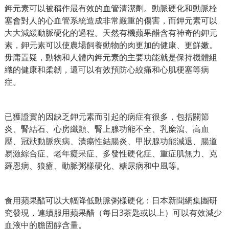
鉀元素可以被稱作最有效的血管清潔劑。動脈硬化和動脈栓
塞會對人的心血管系統造成非常嚴重的傷害，而鉀元素可以
大大減緩動脈硬化的過程。天然有機蘋果醋含有神奇的鉀元
素，鉀元素可以使農場飼養動物的肉更加的健康、更鮮嫩。
毋庸置疑，動物和人體內鉀元素的主要功能就是保持機體組
織的健康和柔韌，還可以有效預防心絞痛和心肌梗塞等病
症。
已獲證實的因缺乏鉀元素而引起的病症有很多，包括關節
炎、腎結石、心房纖顫、腎上腺功能不全、乳糜瀉、高血
壓、冠狀動脈疾病、潰瘍性結腸炎、甲狀腺功能減退、腸道
易激綜合症、老年癡呆症、多發性硬化症、重症肌無力、克
羅恩病、狼瘡、動脈粥樣硬化、糖尿病和中風等。
食用蘋果醋可以大幅降低動脈粥樣硬化：日本新聞網集團研
究發現，連續服用蘋果醋（每日3茶匙或以上）可以有效減少
血液中的膽固醇含量。