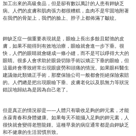
加工出來的高級食品，但是卻有數以萬計的人患有鉀缺乏
病。人們的皮膚和肌肉張力都很糟糕，血肉不是牢固地附著
在我們的骨架上，我們的臉上、脖子上都佈滿了皺紋。
鉀缺乏症一個重要表現就是，眼瞼上長出多餘且鬆弛的皮
膚，如果不能得到有效地治療，眼瞼就會進一步下垂。很
快，人們的眼睛就會瞇成一條小縫，而不是可以睜得大大的
眼睛。很多人會求助於眼袋切除手術以矯正下垂的眼瞼，但
這最終會導致經常出現眼疲勞和頭痛的情況。如果眼科醫生
建議做此類矯正手術，那麼保險公司一般都會拒絕保險索賠
的。人們總是把出現眼瞼下垂、皮膚老化以及肌無力等狀況
錯誤地歸結為是因為自己老了。
但是真正的情況卻是——人體只有吸收足夠的鉀元素，才能
永葆青春和身體健康。如果每天不能攝入足夠的鉀元素，人
很快就會變得老態龍鍾。這種早衰的病症通常都是由鉀缺乏
和不健康的生活習慣所致。