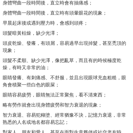
身體彎曲一段時間後，直立時會有抽痛感；
身體彎曲一段時間後，直立時有頭暈眼花的現象；
早晨起床後或遇到壓力時，會感到頭疼；
頭髮暗黃枯燥，缺少光澤；
頭皮乾燥、發癢，有頭屑，容易過早出現掉髮，甚至禿頂的
現象；
頭髮不柔順、缺少光澤，像把亂草，而且有的時候極度乾
燥，有時又非常的油；
眼睛發癢、有刺痛感、不舒服，並且出現眼球充血粗糙，眼
角會積聚一些白色的眼屎；
眼睛容易疲勞，眼睛無法正常聚焦，看不清東西；
略有勞作就會出現身體疲勞和智力衰退的現象；
智力衰退、容易犯糊塗、經常猶豫不決，記憶力衰退，非常
熟悉的人名或地名都容易忘記；
對家人、朋友和愛人，甚至在面對生意夥伴或社交老友時，