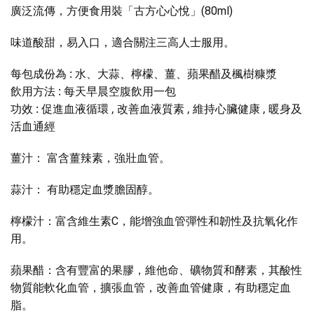
廣泛流傳，方便食用裝「古方
心心悅」(80ml)
味道酸甜，易入口
，適合關注
三
高
人士服用。
每包成份為 : 水、大蒜、檸檬、薑、蘋果醋及楓樹糠漿
飲用方法 : 每天早晨空腹飲用一包
功效 : 促進血液循環 , 改善血液質素 , 維持心臟健康 , 暖身及
活血通經
薑汁： 富含薑辣素，強壯血管。
蒜汁： 有助穩定血漿膽固醇。
檸檬汁：富含維生素C，能增強血管彈性和韌性及抗氧化作
用。
蘋果醋：含有豐富的果膠，維他命、礦物質和酵素，其酸性
物質能軟化血管，擴張血管，改善血管健康，有助穩定血
脂。