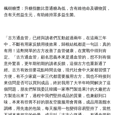
楓
樹
糖漿
：
升糖指數比普通糖為低，含有維他命及礦物質，
含有天然益生元，有助維持眾多益生菌。
「古方通血管」已經與讀者們互動超過兩年，在這兩三年
中，不斷有用家反饋用後效果，歸根結柢都是一句話：真的
有用！這劑簡單的古方改善了血管健康，在實戰中得到肯
定。「古方通血管」顧名思義本來是通血管的，想不到有個
意外驚喜，更年期初期的讀者反饋，這個古方也重新通了
經。古方有效但要花點時間去做，現代社會中大家都習慣了
方便，有不少家庭一家三代都需要服用古方，我也不時接到
來信問是否可以買到成品，終於我用了大半年時間解決了這
個問題，朋友們幫我委託韓國一家專門製造果汁的大廠把古
方製造出來了，過程中我們堅持成品的質量，也兼顧到口
味，本來有些胃不好的朋友空腹服用會胃痛，成品用蒸餾水
調稀，用先進的包裝，每天服用一包變得容易堅持了，當然
不減本來規定的份量。成品叫「古方心路通」，有通血管和