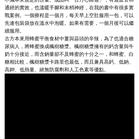
通經的實效，也溫暖手腳和末梢神經，在我的書中有很多實
戰案例。一個療程是一個月，每天早上空肚服用一包，可以
先連包裝袋放在溫水中泡暖。如果有需要，一個月後可以繼
續服用。
古方本來用蜂蜜平衡食材中薑與蒜頭的辛辣，為了也適合糖
尿病人，將蜂蜜換成楓樹糖漿。楓樹糖漿擁有的鈣含量與牛
奶十分接近，而含鈉量卻不及蜂蜜的十分之一，和蜂蜜、白
糖相比較，楓樹糖漿卡路里也最低，而且兼具高鈣、低鈉、
高鉀、低熱量、絕無防腐劑和人工色素等優點。