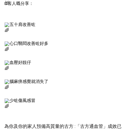
D客人嘅分享：
五十肩改善咗
心口翳悶改善咗好多
血壓好靚仔
腦麻痹感覺就消失了
少咗傷風感冒
為你及你的家人預備高質量的古方 :「古方通血管」成效已