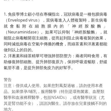
免疫學博士
顧小培
在專欄指出，冠狀病毒是一種
包膜病毒
（Enveloped virus）
，當病毒進入人體複製時，新生病毒
就會黏附在細胞膜內的
「神經胺酸酶」
（Neuraminidase）
。如果可以抑制「神經胺酸酶」，就
能阻止病毒離開宿主細胞，從而起到
阻止病毒複製
的效果，
同時減低病毒在空氣中傳播的機會，而綠茶素和洋蔥素都能
做到以上的目的。
洋蔥素和綠茶精華可增強肺部防禦力
：兩者同時食用，有
助
修復肺部細胞、提升肺部復原力，保持呼吸道暢順，舒緩
氣管不適
，是提升肺部免疫力的好幫手。
警告
注意：僅供成人使用。如果您對鳳梨過敏，請勿使用本產
品。如果懷孕/哺乳，服用醫學（特別是環孢菌素、血壓類
醫學和血液稀釋醫學，包括NSAIDs），或有醫學狀況（尤
其是腎功能不全），請諮詢醫生。請存放在兒童接觸不到的
地方。