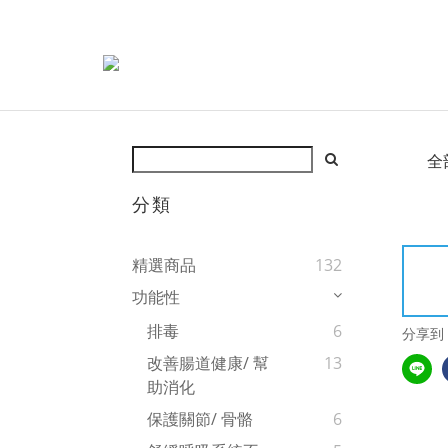
全
分類
精選商品
132
功能性
排毒
6
分享到
改善腸道健康/ 幫
13
助消化
保護關節/ 骨骼
6