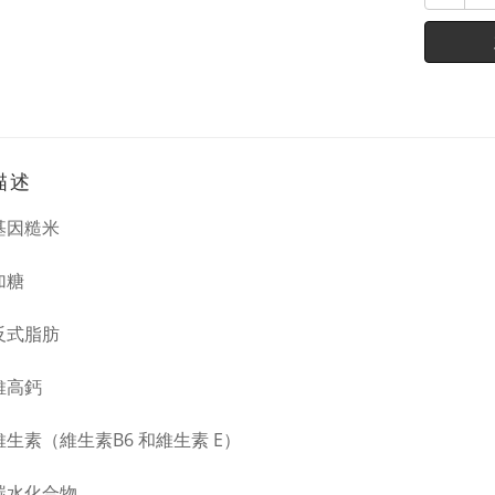
描述
轉基因糙米
加糖
含反式脂肪
維高鈣
富維生素（維生素B6 和維生素 E）
質碳水化合物