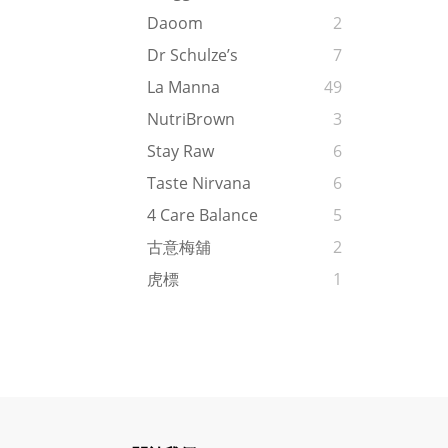
Daoom
2
Dr Schulze’s
7
La Manna
49
NutriBrown
3
Stay Raw
6
Taste Nirvana
6
4 Care Balance
5
古意梅舖
2
虎標
1