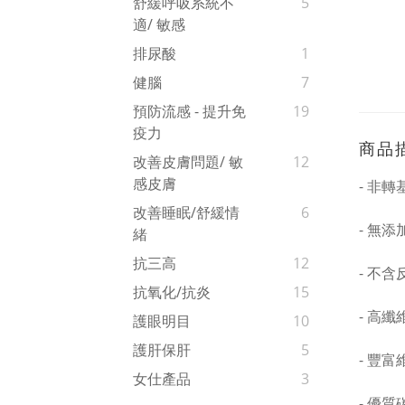
舒緩呼吸系統不
5
適/ 敏感
排尿酸
1
健腦
7
預防流感 - 提升免
19
疫力
商品
改善皮膚問題/ 敏
12
感皮膚
- 非
改善睡眠/舒緩情
6
- 無添
緒
抗三高
12
- 不
抗氧化/抗炎
15
- 高纖
護眼明目
10
護肝保肝
5
- 豐
女仕產品
3
- 優