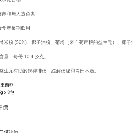
防腐劑和無人造色素
合素食者長期飲用
糙米粉 (50%)、椰子油粉、菊粉（來自菊苣根的益生元）、椰
量：每份 10.4 公克。
益生元有助於規律排便，緩解便秘和胃部不適。
馬來西亞
g x 8包
評價
任何評價