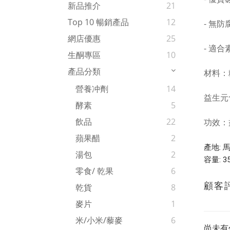
新品推介
21
Top 10 暢銷產品
12
- 無
網店優惠
25
- 適
生酮專區
10
產品分類
材料：
營養冲劑
14
益生元含
酵素
5
飲品
22
功效：
蘋果醋
2
產地: 
湯包
2
容量: 35
零食/ 乾果
6
顧客
乾貨
8
麥片
1
米/小米/藜麥
6
尚未有