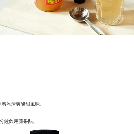
中增添清爽酸甜風味。
0分鐘飲用蘋果醋。