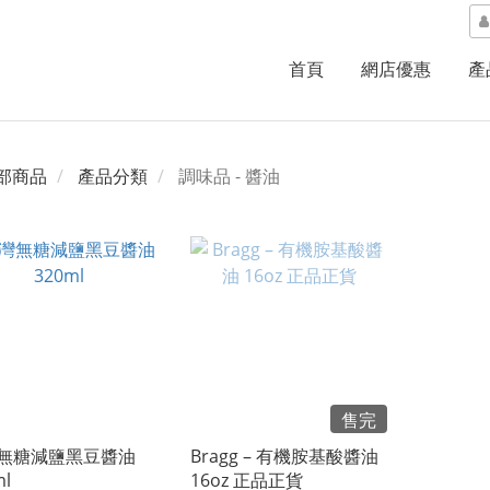
首頁
網店優惠
產
部商品
產品分類
調味品 - 醬油
售完
無糖減鹽黑豆醬油
Bragg – 有機胺基酸醬油
ml
16oz 正品正貨