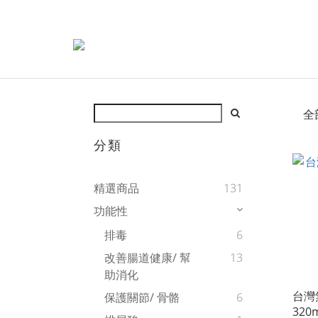
全
分類
精選商品
131
功能性
排毒
6
改善腸道健康/ 幫
13
助消化
台灣
保護關節/ 骨骼
6
320