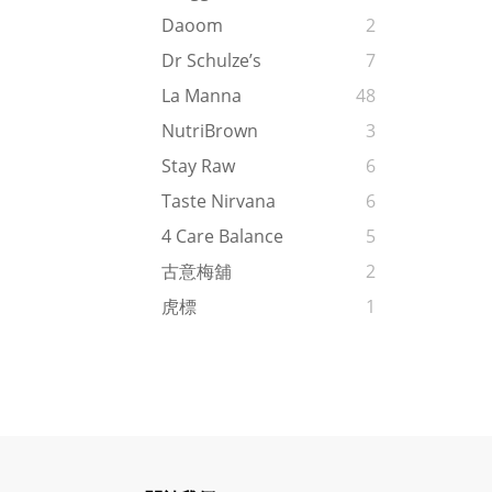
Daoom
2
Dr Schulze’s
7
La Manna
48
NutriBrown
3
Stay Raw
6
Taste Nirvana
6
4 Care Balance
5
古意梅舖
2
虎標
1