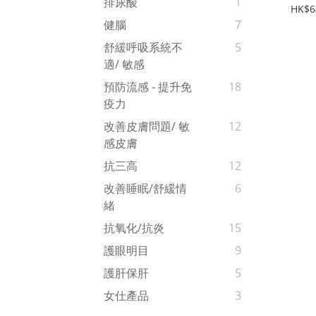
排尿酸
1
HK$6
健腦
7
舒緩呼吸系統不
5
適/ 敏感
預防流感 - 提升免
18
疫力
改善皮膚問題/ 敏
12
感皮膚
抗三高
12
改善睡眠/舒緩情
6
緒
抗氧化/抗炎
15
護眼明目
9
護肝保肝
5
女仕產品
3