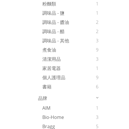
粉麵類
1
調味品 - 鹽
1
調味品 - 醬油
2
調味品 - 醋
2
調味品 - 其他
3
煮食油
9
清潔用品
3
家居電器
1
個人護理品
9
書籍
6
品牌
AIM
1
Bio-Home
3
Bragg
5