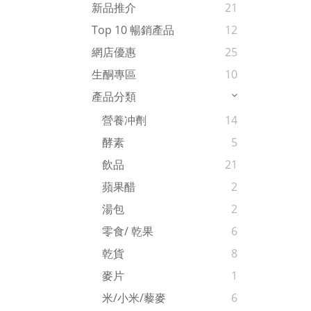
新品推介
21
Top 10 暢銷產品
12
網店優惠
25
生酮專區
10
產品分類
營養冲劑
14
酵素
5
飲品
21
蘋果醋
2
湯包
2
零食/ 乾果
6
乾貨
8
麥片
1
米/小米/藜麥
6