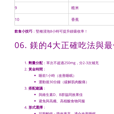
9
糙米
10
香蕉
飲食小技巧
：堅種浸泡8小時可提升鎂吸收率！
06. 鎂的4大正確吃法與
劑量分配
：單次不超過250mg，分2-3次補充
黃金時間
：
睡前1小時（改善睡眠）
運動後30分鐘（緩解肌肉酸痛）
搭配建議
：
與維生素D、B群協同效果佳
避免與高纖、高植酸食物同服
形式選擇
：
甘胺酸鎂：吸收率高，適合改善睡眠