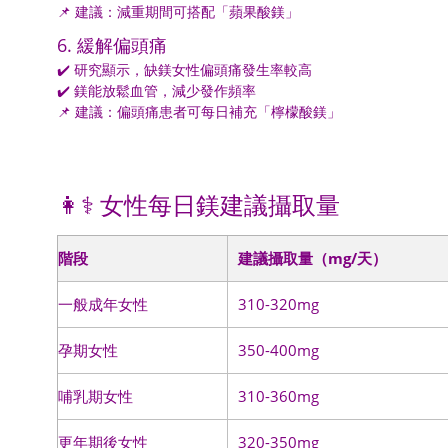
📌 建議：減重期間可搭配「蘋果酸鎂」
6. 緩解偏頭痛
✔️ 研究顯示，缺鎂女性偏頭痛發生率較高
✔️ 鎂能放鬆血管，減少發作頻率
📌 建議：偏頭痛患者可每日補充「檸檬酸鎂」
👩⚕️ 女性每日鎂建議攝取量
階段
建議攝取量（mg/天）
一般成年女性
310-320mg
孕期女性
350-400mg
哺乳期女性
310-360mg
更年期後女性
320-350mg