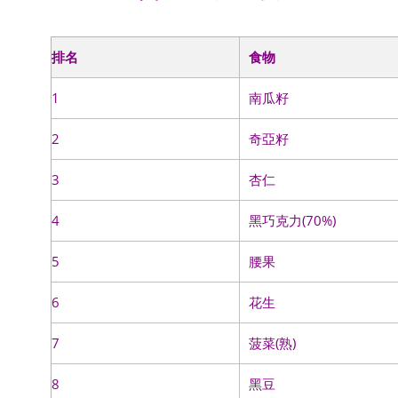
排名
食物
1
南瓜籽
2
奇亞籽
3
杏仁
4
黑巧克力(70%)
5
腰果
6
花生
7
菠菜(熟)
8
黑豆