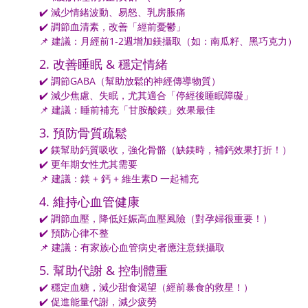
✔️ 減少情緒波動、易怒、乳房脹痛
✔️ 調節血清素，改善「經前憂鬱」
📌 建議：月經前1-2週增加鎂攝取（如：南瓜籽、黑巧克力）
2. 改善睡眠 & 穩定情緒
✔️ 調節GABA（幫助放鬆的神經傳導物質）
✔️ 減少焦慮、失眠，尤其適合「停經後睡眠障礙」
📌 建議：睡前補充「甘胺酸鎂」效果最佳
3. 預防骨質疏鬆
✔️ 鎂幫助鈣質吸收，強化骨骼（缺鎂時，補鈣效果打折！）
✔️ 更年期女性尤其需要
📌 建議：鎂 + 鈣 + 維生素D 一起補充
4. 維持心血管健康
✔️ 調節血壓，降低妊娠高血壓風險（對孕婦很重要！）
✔️ 預防心律不整
📌 建議：有家族心血管病史者應注意鎂攝取
5. 幫助代謝 & 控制體重
✔️ 穩定血糖，減少甜食渴望（經前暴食的救星！）
✔️ 促進能量代謝，減少疲勞