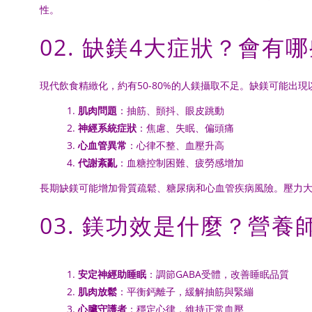
性。
02. 缺鎂4大症狀？會
現代飲食精緻化，約有50-80%的人鎂攝取不足。缺鎂可能出現
肌肉問題
：抽筋、顫抖、眼皮跳動
神經系統症狀
：焦慮、失眠、偏頭痛
心血管異常
：心律不整、血壓升高
代謝紊亂
：血糖控制困難、疲勞感增加
長期缺鎂可能增加骨質疏鬆、糖尿病和心血管疾病風險。壓力
03. 鎂功效是什麼？營
安定神經助睡眠
：調節GABA受體，改善睡眠品質
肌肉放鬆
：平衡鈣離子，緩解抽筋與緊繃
心臟守護者
：穩定心律，維持正常血壓