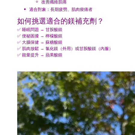
改善纖維肌痛
適合對象：長期疲勞、肌肉痠痛者
如何挑選適合的鎂補充劑？
✅ 睡眠問題 → 甘胺酸鎂
✅ 便秘困擾 → 檸檬酸鎂
✅ 大腦保健 → 蘇糖酸鎂
✅ 肌肉放鬆 → 氯化鎂（外用）或甘胺酸鎂（內服）
✅ 能量提升 → 蘋果酸鎂