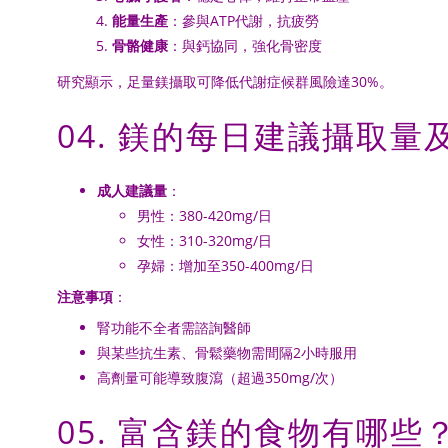
能量生產
：參與ATP代謝，抗疲勞
骨骼健康
：與鈣協同，強化骨密度
研究顯示，足量鎂攝取可降低代謝症候群風險達30%。
04. 鎂的每日建議攝取量
成人建議量
：
男性：380-420mg/日
女性：310-320mg/日
孕婦：增加至350-400mg/日
注意事項
：
腎功能不全者需諮詢醫師
與某些抗生素、骨鬆藥物需間隔2小時服用
高劑量可能導致腹瀉（超過350mg/次）
05. 富含鎂的食物有哪